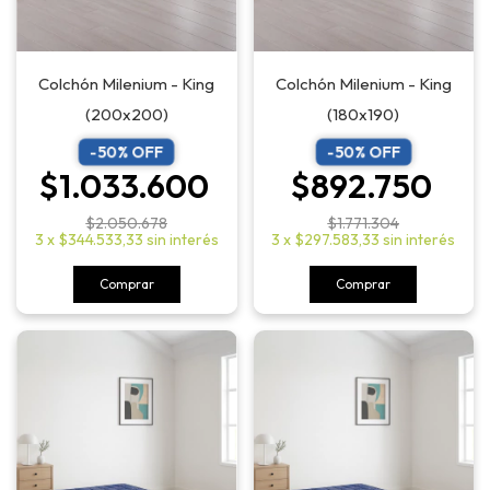
Colchón Milenium - King
Colchón Milenium - King
(200x200)
(180x190)
-
50
% OFF
-
50
% OFF
$1.033.600
$892.750
$2.050.678
$1.771.304
3
x
$344.533,33
sin interés
3
x
$297.583,33
sin interés
Comprar
Comprar