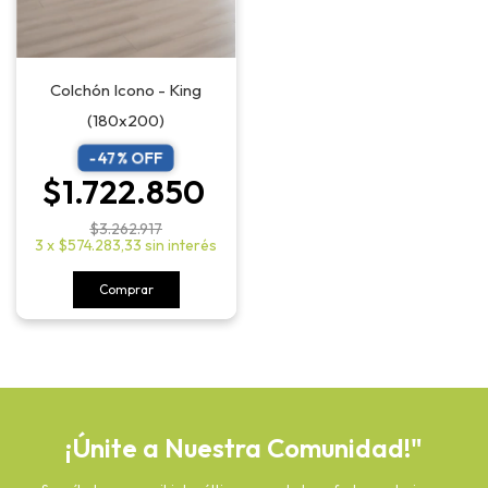
Colchón Icono - King
(180x200)
-
47
% OFF
$1.722.850
$3.262.917
3
x
$574.283,33
sin interés
Comprar
¡Únite a Nuestra Comunidad!"