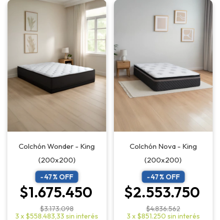
Colchón Wonder - King
Colchón Nova - King
(200x200)
(200x200)
-
47
% OFF
-
47
% OFF
$1.675.450
$2.553.750
$3.173.098
$4.836.562
3
x
$558.483,33
sin interés
3
x
$851.250
sin interés