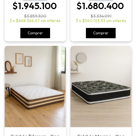
$1.945.100
$1.680.400
$3.859.300
$3.334.091
3
x
$648.366,67
sin interés
3
x
$560.133,33
sin interés
Comprar
Comprar