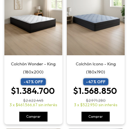
Colchón Wonder - King
Colchón Icono - King
(180x200)
(180x190)
-
47
% OFF
-
47
% OFF
$1.384.700
$1.568.850
$2.622.445
$2.971.280
3
x
$461.566,67
sin interés
3
x
$522.950
sin interés
Comprar
Comprar