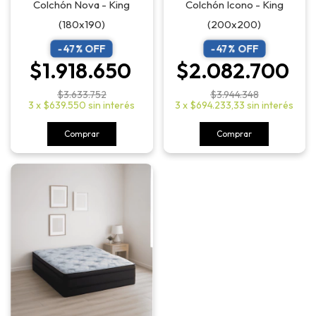
Colchón Nova - King
Colchón Icono - King
(180x190)
(200x200)
-
47
% OFF
-
47
% OFF
$1.918.650
$2.082.700
$3.633.752
$3.944.348
3
x
$639.550
sin interés
3
x
$694.233,33
sin interés
Comprar
Comprar