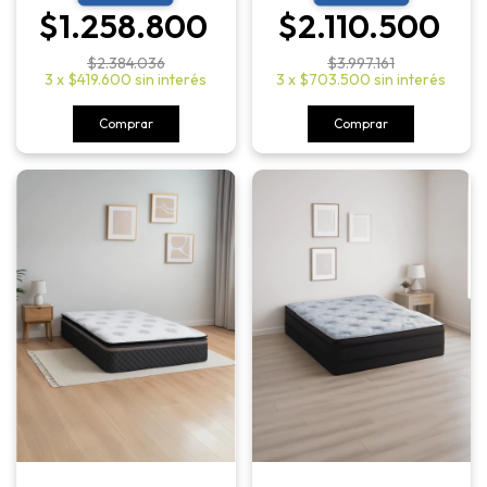
$1.258.800
$2.110.500
$2.384.036
$3.997.161
3
x
$419.600
sin interés
3
x
$703.500
sin interés
Comprar
Comprar