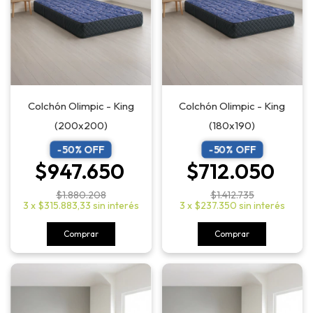
Colchón Olimpic - King
Colchón Olimpic - King
(200x200)
(180x190)
-
50
% OFF
-
50
% OFF
$947.650
$712.050
$1.880.208
$1.412.735
3
x
$315.883,33
sin interés
3
x
$237.350
sin interés
Comprar
Comprar