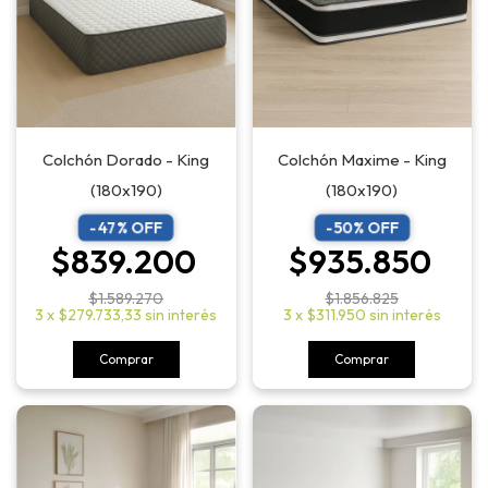
Colchón Maxime - King
Colchón Dorado - King
(180x190)
(180x190)
-
50
% OFF
-
47
% OFF
$935.850
$839.200
$1.856.825
$1.589.270
3
x
$311.950
sin interés
3
x
$279.733,33
sin interés
Comprar
Comprar