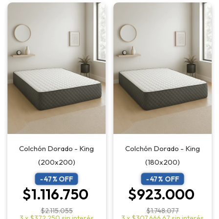
Colchón Dorado - King
Colchón Dorado - King
(200x200)
(180x200)
-
47
% OFF
-
47
% OFF
$1.116.750
$923.000
$2.115.055
$1.748.077
3
x
$372.250
sin interés
3
x
$307.666,67
sin interés