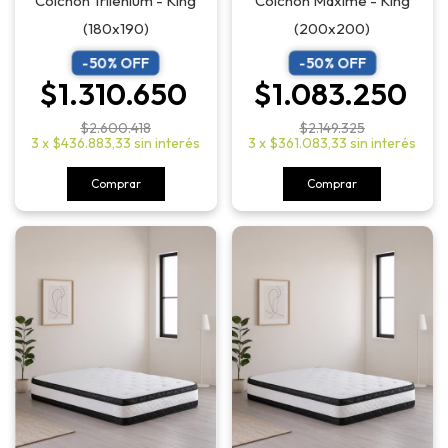
Colchón Trilenium - King
Colchón Maxime - King
(180x190)
(200x200)
-
50
% OFF
-
50
% OFF
$1.310.650
$1.083.250
$2.600.418
$2.149.325
3
x
$436.883,33
sin interés
3
x
$361.083,33
sin interés
Comprar
Comprar