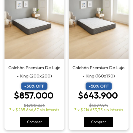
Colchón Premium De Lujo
Colchón Premium De Lujo
- King (200x200)
- King (180x190)
-
50
% OFF
-
50
% OFF
$857.000
$643.900
$1.700.366
$1.277.474
3
x
$285.666,67
sin interés
3
x
$214.633,33
sin interés
Comprar
Comprar